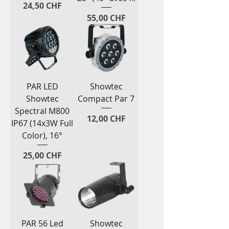
Prix
24,50 CHF
Prix
55,00 CHF
PAR LED
Showtec
Showtec
Compact Par 7
Spectral M800
Prix
12,00 CHF
IP67 (14x3W Full
Color), 16°
Prix
25,00 CHF
PAR 56 Led
Showtec