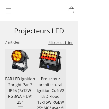
Projecteurs LED
7 articles
Filtrer et trier
PAR LED Ignition
Projecteur
2bright Par 7
architectural
IP65 (7x12W
Ignition Co6 V2
RGBWA + UV)
LED Flood
25°
18x15W RGBW
25° (40° avec fil