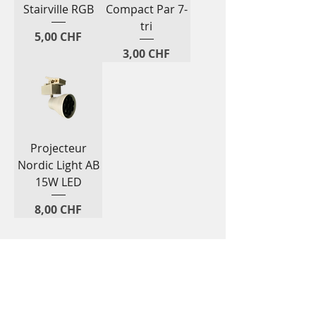
Stairville RGB
Compact Par 7-
tri
Prix
5,00 CHF
Prix
3,00 CHF
Projecteur
Nordic Light AB
15W LED
Prix
8,00 CHF
Un événement réussi ne