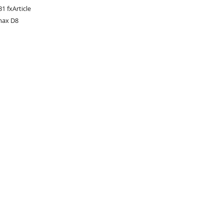
1 fxArticle
max D8