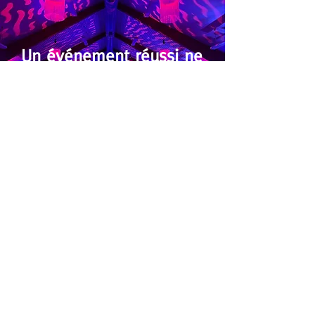
Un événement réussi ne
s'improvise pas,
il se conçoit
Copyright ©
2025
MYSPECTACLE. Tous droits
réservés.