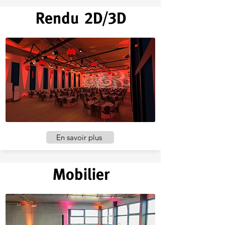
Rendu
2
D/
3
D
En savoir plus
Mobilier